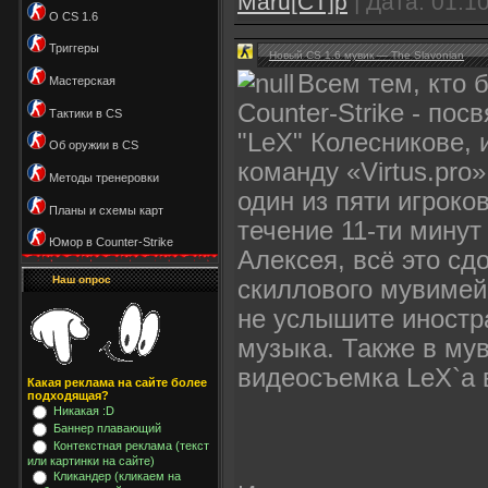
Maru[CT]p
| Дата:
01.1
О CS 1.6
Триггеры
Новый CS 1.6 мувик — The Slavonian
Всем тем, кто 
Мастерская
Counter-Strike - по
Тактики в CS
"LeX" Колесникове, 
Об оружии в CS
команду «Virtus.pro
Методы тренеровки
один из пяти игроко
Планы и схемы карт
течение 11-ти мину
Юмор в Counter-Strike
Алексея, всё это с
Наш опрос
скиллового мувимей
не услышите иностра
музыка. Также в му
видеосъемка LeX`a 
Какая реклама на сайте более
подходящая?
Никакая :D
Баннер плавающий
Контекстная реклама (текст
или картинки на сайте)
Кликандер (кликаем на