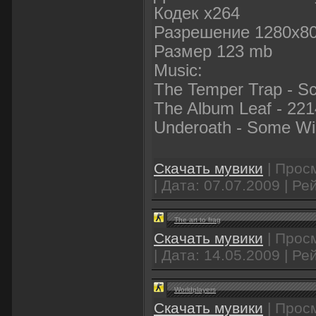
Кодек x264
Разрешение 1280x8
Размер 123 mb
Music:
The Temper Trap - Sci
The Album Leaf - 221
Underoath - Some Wil
Скачать мувики
| Просм
| Дата:
07.07.2009
| Рей
The art to frag
Скачать мувики
| Просм
| Дата:
14.05.2009
| Рей
Worldplayers
Скачать мувики
| Просм