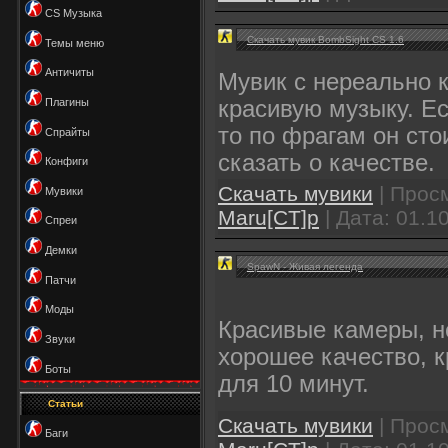
CS Музыка
Скачать мувик BombSight CS 1.6
Темы меню
Античиты
Мувик с нереально 
Плагины
красивую музыку. Ес
то по фрагам он сто
Спрайты
сказать о качестве.
Конфиги
Скачать мувики
| Просм
Мувики
Maru[CT]p
| Дата:
01.1
Спреи
Демки
SpawN - Живая легенда
Патчи
Моды
Красивые камеры, н
Звуки
хорошее качество, 
Боты
для 10 минут.
Статьи
Скачать мувики
| Просм
Баги