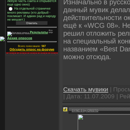
Изначально в русско
любую часть сайта и открывется
еще одно окно)
данный мувик делалс
На отдельной страничке
много рекламы (кто добрый -
действительности о
покликает. И админ рад и народу
не мешает.)
ещё к «WCG 08». Не
решил отложить рел
Результаты
Архив опросов
на специальный кон
Всего голосовало:
587
названием «Best Da
Обсудить опрос на форуме
можно отсюда.
Скачать мувики
| Просм
| Дата:
11.07.2009
| Рей
SYNC 3 by CRISTO