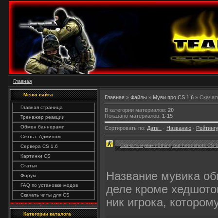
Главная
Меню сайта
Главная
»
Файлы
»
Муви про CS 1.6
» Скачат
Главная страница
В категории материалов:
20
Показано материалов:
1-15
Тренажер реакции
Обмен баннерами
Сортировать по:
Дате
·
Названию
·
Рейтинг
Связь с Админом
Скачать мувик n0thing but headshots CS 1
Сервера CS 1.6
Картинки CS
Статьи
Название мувика об
Форум
FAQ по установке модов
деле кроме хедшотов
Скачать читы для CS
ник игрока, котором
Категории каталога