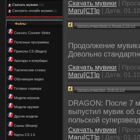
Скачать мувики
| Просм
Скачать мувики
[20]
Maru[CT]p
| Дата:
01.1
Смотреть онлайн мувики
[2]
Файлы
Скачать мувик Made in Russia 2 CS 1.6
Скачать Counter-Strike
Полезные программы
Продолжение мувика 
Приколы CS (Видео)
Довольно стандартн
Аватары и юзербары
Скачать мувики
| Просм
Тактические схемы
Maru[CT]p
| Дата:
01.1
Обучающее видео
Готовые сервера
Скачать мувик Neo, Thrill CS 1.6
Модели игроков
DRAGON: После 7 ме
Модели оружия
выпустил мувик об о
Другие модели
польской суперзвезде
Скины Winamp
Скачать мувики
| Просм
Карты CS 1.6
Maru[CT]p
| Дата:
01.1