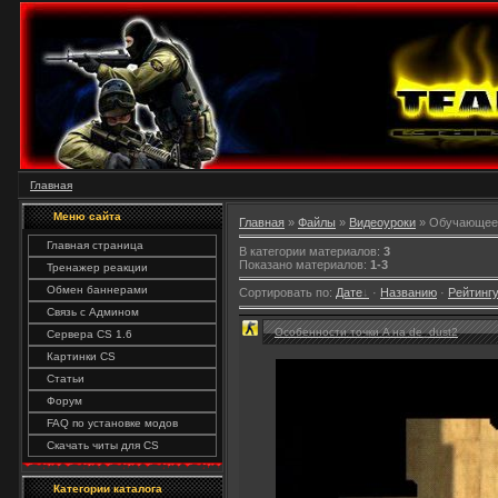
Главная
Меню сайта
Главная
»
Файлы
»
Видеоуроки
» Обучающее
Главная страница
В категории материалов:
3
Показано материалов:
1-3
Тренажер реакции
Обмен баннерами
Сортировать по:
Дате
·
Названию
·
Рейтинг
Связь с Админом
Особенности точки A на de_dust2
Сервера CS 1.6
Картинки CS
Статьи
Форум
FAQ по установке модов
Скачать читы для CS
Категории каталога