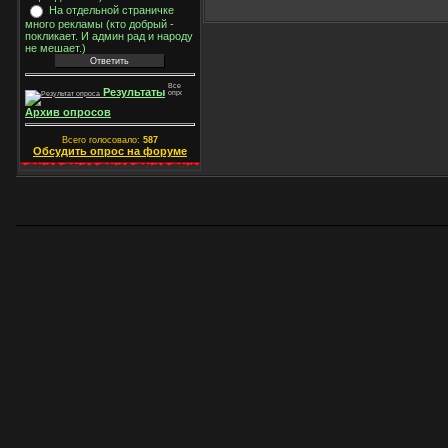
На отдельной страничке
много рекламы (кто добрый -
покликает. И админ рад и народу
не мешает.)
Результаты
Архив опросов
Всего голосовало:
587
Обсудить опрос на форуме