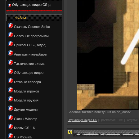
Обучающее видео CS
[3]
Файлы
Скачать Counter-Strike
Полезные программы
Приколы CS (Видео)
Аватары и юзербары
Тактические схемы
Обучающее видео
Готовые сервера
Модели игроков
Модели оружия
Другие модели
Базовая тактика поведения на de_dust2
Скины Winamp
Обучающее видео CS
| Просмотров: 1193 | Загрузок:
Карты CS 1.6
Подробный видеоурок по созданию мувика 
CS Музыка