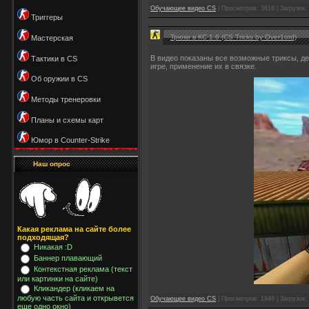
Обучающее видео CS
| Просмотров: 3616 | Загрузок:
Триггеры
Трюки в КС 1.6 (CS Tricks by Over1ord)
Мастерская
В видео показаны все возможные триксы, де
Тактики в CS
игре, применение их в связке.
Об оружии в CS
Методы тренеровки
Планы и схемы карт
Юмор в Counter-Strike
Наш опрос
Какая реклама на сайте более
подходящая?
Никакая :D
Баннер плавающий
Контекстная реклама (текст
или картинки на сайте)
Кликандер (кликаем на
любую часть сайта и открывется
Обучающее видео CS
| Просмотров: 1946 | Загрузок:
еще одно окно)