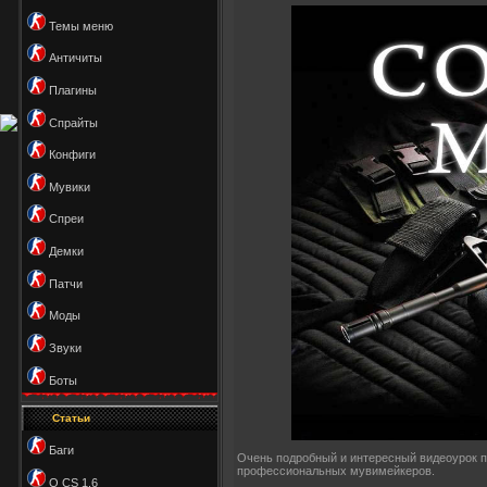
Темы меню
Античиты
Плагины
Спрайты
Конфиги
Мувики
Спреи
Демки
Патчи
Моды
Звуки
Боты
Статьи
Баги
Очень подробный и интересный видеоурок по 
профессиональных мувимейкеров.
О CS 1.6