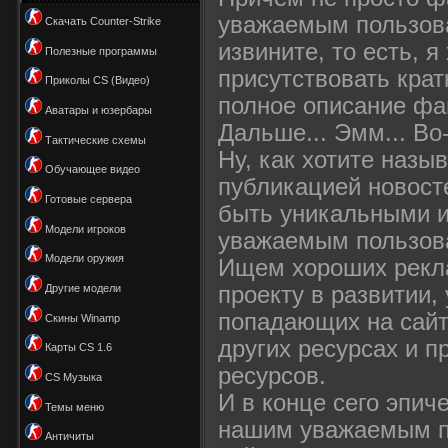
уважаемым пользоват
Скачать Counter-Strike
извините, то есть, 
Полезные программы
присутствовать кра
Приколы CS (Видео)
полное описание фа
Аватары и юзербары
Дальше... Эмм... В
Тактические схемы
Ну, как хотите назы
Обучающее видео
публикацией новосте
Готовые сервера
быть уникальными и
Модели игроков
уважаемым пользова
Модели оружия
Ищем хороших рекла
проекту в развитии,
Другие модели
попадающих на сайт
Скины Winamp
других ресурсах и п
Карты CS 1.6
ресурсов.
CS Музыка
И в конце сего эпиче
Темы меню
нашим уважаемым п
Античиты