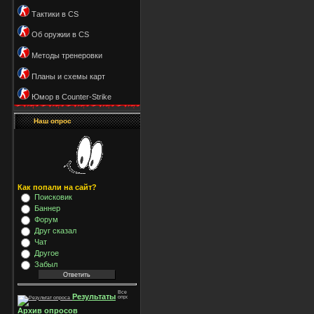
Тактики в CS
Об оружии в CS
Методы тренеровки
Планы и схемы карт
Юмор в Counter-Strike
Наш опрос
Как попали на сайт?
Поисковик
Баннер
Форум
Друг сказал
Чат
Другое
Забыл
Результаты
Архив опросов