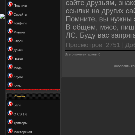
сайте друзьям, зна
Плагины
ссылки на других са
Спрайты
Помните, вы нужны э
Конфиги
В общем, мясо, пиши
Мувики
ЛС. Буду вас запряг
Спреи
Просмотров: 2751 | До
Демки
Всего комментариев:
0
Патчи
Добавлять ко
Моды
Звуки
Боты
Статьи
Баги
О CS 1.6
Триггеры
Мастерская