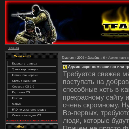
Главная
Меню сайта
Главная
»
2009
»
Декабрь
»
6
» Админ ищет п
Главная страница
Админ ищет помошников или тр
Тренажер реакции
Требуется свежее м
Обмен баннерами
поступать на добро
Связь с Админом
Сервера CS 1.6
способные хоть в ка
Картинки CS
прекрасному сайту 
Статьи
очень скромному. Ну,
Форум
FAQ по установке модов
Во-первых, требуютс
Скачать читы для CS
люди, которые буду
Причем не просто 
Файлы